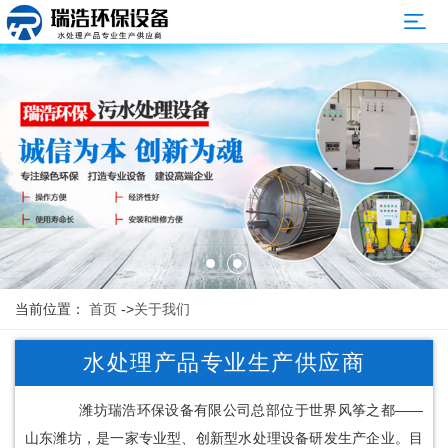
网
站
关
首
于
产
页
我
品
新
们
展
闻
案
示
资
例
售
讯
展
后
联
当前位置：
首页
->
关于我们
示
服
系
水处理产品专业生产供应商
务
我
潍坊瑞浩环保设备有限公司总部位于世界风筝之都——
们
山东潍坊，是一家专业型、创新型水处理设备研发生产企业。目